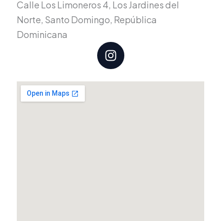
Calle Los Limoneros 4, Los Jardines del
Norte, Santo Domingo, República
Dominicana
I
n
s
t
a
g
r
a
m