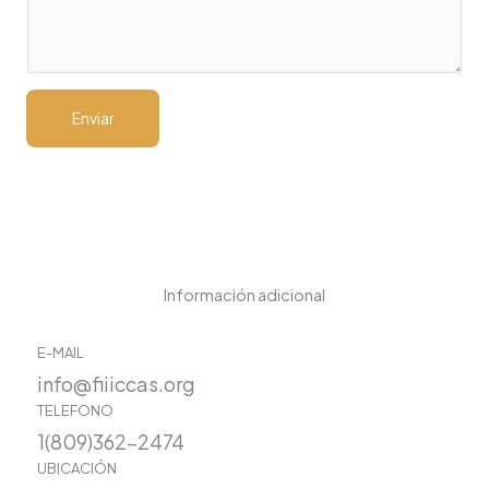
e
*
Enviar
Información adicional
E-MAIL
info@fiiiccas.org
TELEFONO
1(809)362-2474
UBICACIÓN